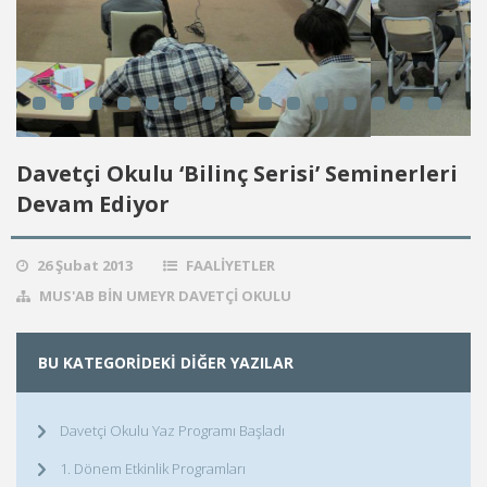
Davetçi Okulu ‘Bilinç Serisi’ Seminerleri
Devam Ediyor
26 Şubat 2013
FAALIYETLER
MUS'AB BIN UMEYR DAVETÇI OKULU
BU KATEGORIDEKI DIĞER YAZILAR
Davetçi Okulu Yaz Programı Başladı
1. Dönem Etkinlik Programları