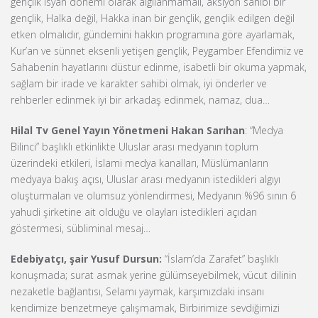
gençlik isyan dönemi olarak algılanmamalı, aksiyon sahibi bir
gençlik, Halka değil, Hakka inan bir gençlik, gençlik edilgen değil
etken olmalıdır, gündemini hakkın programına göre ayarlamak,
Kur’an ve sünnet eksenli yetişen gençlik, Peygamber Efendimiz ve
Sahabenin hayatlarını düstur edinme, isabetli bir okuma yapmak,
sağlam bir irade ve karakter sahibi olmak, iyi önderler ve
rehberler edinmek iyi bir arkadaş edinmek, namaz, dua…
Hilal Tv Genel Yayın Yönetmeni Hakan Sarıhan
: “Medya
Bilinci” başlıklı etkinlikte Uluslar arası medyanın toplum
üzerindeki etkileri, İslami medya kanalları, Müslümanların
medyaya bakış açısı, Uluslar arası medyanın istedikleri algıyı
oluşturmaları ve olumsuz yönlendirmesi, Medyanın %96 sının 6
yahudi şirketine ait olduğu ve olayları istedikleri açıdan
göstermesi, sübliminal mesaj…
Edebiyatçı, şair Yusuf Dursun:
“İslam’da Zarafet” başlıklı
konuşmada; surat asmak yerine gülümseyebilmek, vücut dilinin
nezaketle bağlantısı, Selamı yaymak, karşımızdaki insanı
kendimize benzetmeye çalışmamak, Birbirimize sevdiğimizi