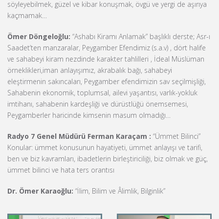
söyleyebilmek, güzel ve kibar konuşmak, övgü ve yergi de aşırıya
kaçmamak…
Ömer Döngeloğlu:
“Ashabı Kiramı Anlamak” başlıklı derste; Asr-ı
Saadet’ten manzaralar, Peygamber Efendimiz (s.a.v) , dört halife
ve sahabeyi kiram nezdinde karakter tahlilleri , İdeal Müslüman
örneklikleri,iman anlayışımız, akrabalık bağı, sahabeyi
eleştirmenin sakıncaları, Peygamber efendimizin sav seçilmişliği,
Sahabenin ekonomik, toplumsal, ailevi yaşantısı, varlık-yokluk
imtihanı, sahabenin kardeşliği ve dürüstlüğü önemsemesi,
Peygamberler haricinde kimsenin masum olmadığı…
Radyo 7 Genel Müdürü Ferman Karaçam :
“Ümmet Bilinci”
Konular: ümmet konusunun hayatiyeti, ümmet anlayışı ve tarifi,
ben ve biz kavramları, ibadetlerin birleştiriciliği, biz olmak ve güç,
ümmet bilinci ve hata ters orantısı
Dr. Ömer Karaoğlu:
“İlim, Bilim ve Âlimlik, Bilginlik”