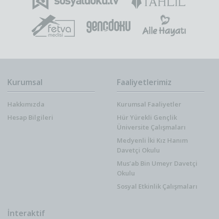
Kurumsal
Faaliyetlerimiz
Hakkımızda
Kurumsal Faaliyetler
Hesap Bilgileri
Hür Yürekli Gençlik
Üniversite Çalışmaları
Medyenli İki Kız Hanım
Davetçi Okulu
Mus’ab Bin Umeyr Davetçi
Okulu
Sosyal Etkinlik Çalışmaları
İnteraktif