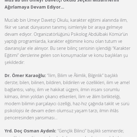
Ağırlamaya Devam Ediyor…
Mus’ab bin Umeyr Davetçi Okulu, karakter eğitimi alanında ilim,
fikir ve sanat dünyasının tanımış isimleriyle bir araya gelmeye
devam ediyor. Organizatörlüğünü Psikolog Abdülbaki Kömür’ün
yaptığı programlarda, karakter eğitimine konu olan tutum ve
davranışlar ele alınıyor. Bu sene bilinç serisinin işlendiği “Karakter
Eğitimi” derslerine gelen son konuşmacılar ve konu başlıkları şu
şekildedir:
Dr. Ömer Karaoğlu:
“İlim, Bilim ve Âlimlik, Bilginlik” başlıklı
derste; bilen, bilinen, bildiren, bildirilen ve özellikleri, ilim ve amel
bağlantısı, vahiy, ilim ve hakikat üçgeni, ilmin insanı sorumlu
kılması, ilmin yoldan çıkarıcı etkenleri, İlim ve âlim birlikteliği,
modern bilimin parçalayıcı özelliği, haz-hız çağında taklit ve sürü
psikolojisi ile devam eden olumsuz yaşam tarzı, ilmin ihlâs
penceresinden yansıması…
Yrd. Doç Osman Aydınlı:
“Gençlik Bilinci” başlıklı seminerde;