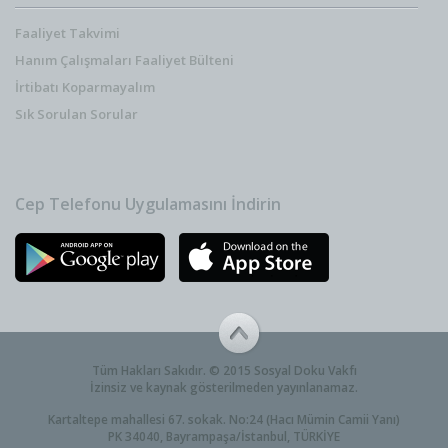
Faaliyet Takvimi
Hanım Çalışmaları Faaliyet Bülteni
İrtibatı Koparmayalım
Sık Sorulan Sorular
Cep Telefonu Uygulamasını İndirin
Tüm Hakları Sakıdır. © 2015 Sosyal Doku Vakfı
İzinsiz ve kaynak gösterilmeden yayınlanamaz.
Kartaltepe mahallesi 67. sokak. No:24 (Hacı Mümin Camii Yanı)
PK 34040, Bayrampaşa/İstanbul, TÜRKİYE