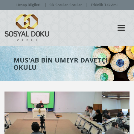
Hesap Bilgileri
Sık Sorulan Sorular
Etkinlik Takvimi
Men
MUS'AB BIN UMEYR DAVETÇI
OKULU