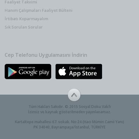
Faaliyet Takvimi
Hanım Çalışmaları Faaliyet Bülteni
İrtibatı Koparmayalım
Sık Sorulan Sorular
Cep Telefonu Uygulamasını İndirin
Tüm Hakları Sakıdır. © 2015 Sosyal Doku Vakfı
İzinsiz ve kaynak gösterilmeden yayınlanamaz.
Kartaltepe mahallesi 67. sokak. No:24 (Hacı Mümin Camii Yanı)
PK 34040, Bayrampaşa/İstanbul, TÜRKİYE