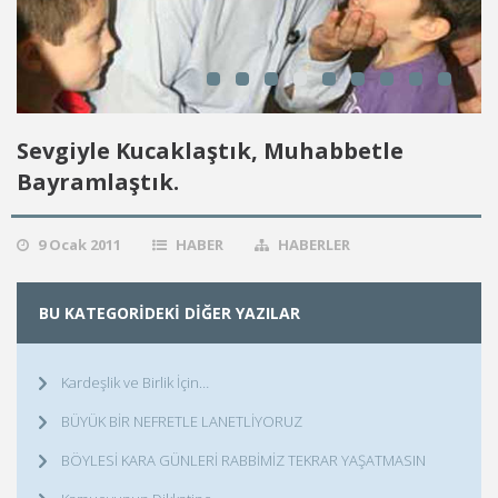
Sevgiyle Kucaklaştık, Muhabbetle
Bayramlaştık.
9 Ocak 2011
HABER
HABERLER
BU KATEGORIDEKI DIĞER YAZILAR
Kardeşlik ve Birlik İçin…
BÜYÜK BİR NEFRETLE LANETLİYORUZ
BÖYLESİ KARA GÜNLERİ RABBİMİZ TEKRAR YAŞATMASIN