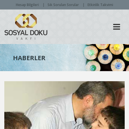
Hesap Bilgileri
Sık Sorulan Sorular
Etkinlik Takvimi
Men
HABERLER