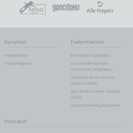
Kurumsal
Faaliyetlerimiz
Hakkımızda
Kurumsal Faaliyetler
Hesap Bilgileri
Hür Yürekli Gençlik
Üniversite Çalışmaları
Medyenli İki Kız Hanım
Davetçi Okulu
Mus’ab Bin Umeyr Davetçi
Okulu
Sosyal Etkinlik Çalışmaları
İnteraktif