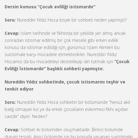
Dersin konusu “Çocuk evliliği istismardır”
Soru:
Nureddin Yıldız Hoca böyle bir sohbeti neden yapmıştı?
Cevap:
İslam tarihinde ve fıkhında bir şekilde yer almış ancak
sonradan istismar edilmiş bir çok mesele gibi erken evlilik
konusu da istismar edildiği için, günümüz İslam Alimleri bu
suiistimale karşı mücadele etmektedirler. Nureddin Yıldız
Hocamız da bu mücadeleyi destekleyip diri tutmak için
“Çocuk
Evliliği İstismardır” başlıklı sohbeti yapmıştır.
Nureddin Yıldız sohbetinde, çocuk istismarını teşhir ve
tenkit ediyor
Soru:
Nureddin Yıldız Hoca sohbetin bir bölümünde “henüz akil
baliğ olmayan kız ya da erkek çocukların evlenmesi fıkhı açıdan
caizdir” diyor. Neden?
Cevap:
Sohbet iki bölümden oluşmaktadır. Birinci bölümde
durum tespiti, ikinci bölümde ise bu konuda yaşanan suiistimalin