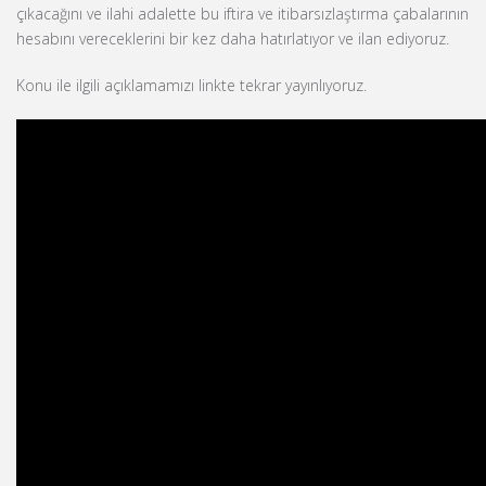
çıkacağını ve ilahi adalette bu iftira ve itibarsızlaştırma çabalarının
hesabını vereceklerini bir kez daha hatırlatıyor ve ilan ediyoruz.
Konu ile ilgili açıklamamızı linkte tekrar yayınlıyoruz.