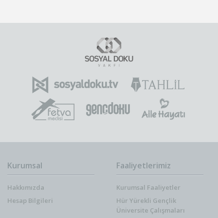
Kurumsal
Faaliyetlerimiz
Hakkımızda
Kurumsal Faaliyetler
Hesap Bilgileri
Hür Yürekli Gençlik
Üniversite Çalışmaları