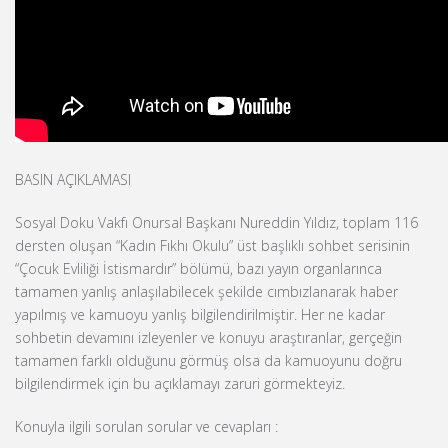
BASIN AÇIKLAMASI
Sosyal Doku Vakfı Onursal Başkanı Nureddin Yıldız, toplam 116
dersten oluşan “Kadın Fıkhı Okulu” üst başlıklı sohbet serisinin
“Çocuk Evliliği İstismardır” bölümü, bazı yayın organlarınca
tamamen yanlış anlaşılabilecek şekilde cımbızlanarak haber
yapılmış ve kamuoyu yanlış bilgilendirilmiştir. Her ne kadar
sohbetin devamını izleyenler ve konuyu araştıranlar, gerçeğin
tamamen farklı olduğunu görmüş olsa da kamuoyunu doğru
bilgilendirmek için bu açıklamayı zaruri görmekteyiz.
Konuyla ilgili sorulan sorular ve cevapları :