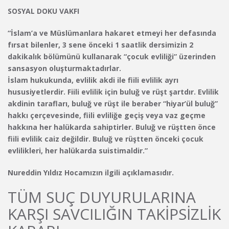
SOSYAL DOKU VAKFI
“İslam’a ve Müslümanlara hakaret etmeyi her defasında
fırsat bilenler, 3 sene önceki 1 saatlik dersimizin 2
dakikalık bölümünü kullanarak “çocuk evliliği” üzerinden
sansasyon oluşturmaktadırlar.
İslam hukukunda, evlilik akdi ile fiili evlilik ayrı
hususiyetlerdir. Fiili evlilik için buluğ ve rüşt şartdır. Evlilik
akdinin tarafları, buluğ ve rüşt ile beraber “hiyar’ül buluğ”
hakkı çerçevesinde, fiili evliliğe geçiş veya vaz geçme
hakkına her halükarda sahiptirler. Buluğ ve rüştten önce
fiili evlilik caiz değildir. Buluğ ve rüştten önceki çocuk
evlilikleri, her halükarda suistimaldir.”
Nureddin Yıldız Hocamızın ilgili açıklamasıdır.
TÜM SUÇ DUYURULARINA
KARŞI SAVCILIĞIN TAKİPSİZLİK