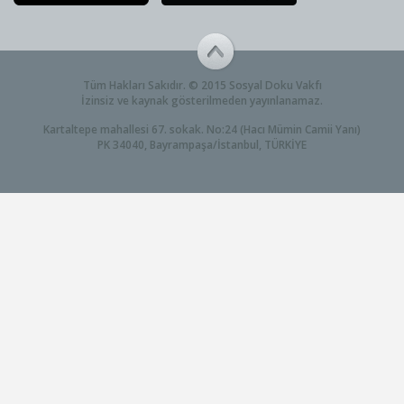
Tüm Hakları Sakıdır. © 2015 Sosyal Doku Vakfı
İzinsiz ve kaynak gösterilmeden yayınlanamaz.
Kartaltepe mahallesi 67. sokak. No:24 (Hacı Mümin Camii Yanı)
PK 34040, Bayrampaşa/İstanbul, TÜRKİYE