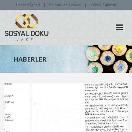
Hesap Bilgileri
Sık Sorulan Sorular
Etkinlik Takvimi
Men
HABERLER