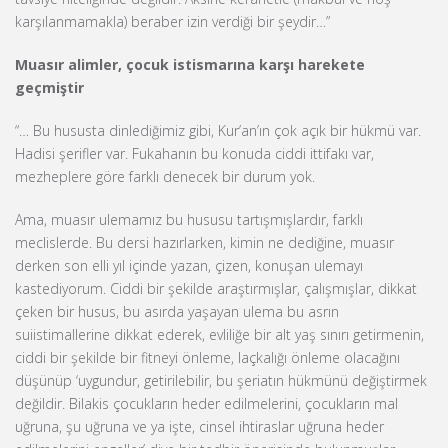
karşılanmamakla) beraber izin verdiği bir şeydir…”
Muasır alimler, çocuk istismarına karşı harekete
geçmiştir
“… Bu hususta dinlediğimiz gibi, Kur’an’ın çok açık bir hükmü var.
Hadisi şerifler var. Fukahanın bu konuda ciddi ittifakı var,
mezheplere göre farklı denecek bir durum yok.
Ama, muasır ulemamız bu hususu tartışmışlardır, farklı
meclislerde. Bu dersi hazırlarken, kimin ne dediğine, muasır
derken son elli yıl içinde yazan, çizen, konuşan ulemayı
kastediyorum. Ciddi bir şekilde araştırmışlar, çalışmışlar, dikkat
çeken bir husus, bu asırda yaşayan ulema bu asrın
suiistimallerine dikkat ederek, evliliğe bir alt yaş sınırı getirmenin,
ciddi bir şekilde bir fitneyi önleme, laçkalığı önleme olacağını
düşünüp ‘uygundur, getirilebilir, bu şeriatın hükmünü değiştirmek
değildir. Bilakis çocukların heder edilmelerini, çocukların mal
uğruna, şu uğruna ve ya işte, cinsel ihtiraslar uğruna heder