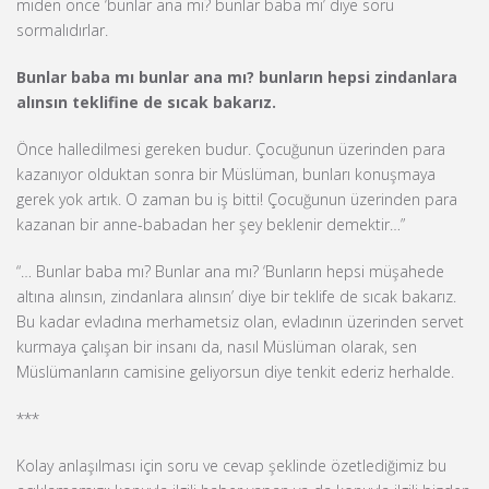
miden önce ‘bunlar ana mı? bunlar baba mı’ diye soru
sormalıdırlar.
Bunlar baba mı bunlar ana mı? bunların hepsi zindanlara
alınsın teklifine de sıcak bakarız.
Önce halledilmesi gereken budur. Çocuğunun üzerinden para
kazanıyor olduktan sonra bir Müslüman, bunları konuşmaya
gerek yok artık. O zaman bu iş bitti! Çocuğunun üzerinden para
kazanan bir anne-babadan her şey beklenir demektir…”
“… Bunlar baba mı? Bunlar ana mı? ‘Bunların hepsi müşahede
altına alınsın, zindanlara alınsın’ diye bir teklife de sıcak bakarız.
Bu kadar evladına merhametsiz olan, evladının üzerinden servet
kurmaya çalışan bir insanı da, nasıl Müslüman olarak, sen
Müslümanların camisine geliyorsun diye tenkit ederiz herhalde.
***
Kolay anlaşılması için soru ve cevap şeklinde özetlediğimiz bu