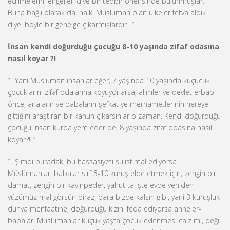
edilmelerini engeller’ diye bir tedbir önerisinde bulunmuşlar.
Buna bağlı olarak da, halkı Müslüman olan ülkeler fetva aldık
diye, böyle bir genelge çıkarmışlardır…”
İnsan kendi doğurduğu çocuğu 8-10 yaşında zifaf odasına
nasıl koyar ?!
“…Yani Müslüman insanlar eğer, 7 yaşında 10 yaşında küçücük
çocuklarını zifaf odalarına koyuyorlarsa, alimler ve devlet erbabı
önce, anaların ve babaların şefkat ve merhametlerinin nereye
gittiğini araştıran bir kanun çıkarsınlar o zaman. Kendi doğurduğu
çocuğu insan kurda yem eder de, 8 yaşında zifaf odasına nasıl
koyar?!..”
“…Şimdi buradaki bu hassasiyeti suiistimal ediyorsa
Müslümanlar, babalar sırf 5-10 kuruş elde etmek için, zengin bir
damat, zengin bir kayınpeder, yahut ta işte evde yeniden
yüzümüz mal görsün biraz, para bizde kalsın gibi, yani 3 kuruşluk
dünya menfaatine, doğurduğu kızını feda ediyorsa anneler-
babalar, Müslümanlar küçük yaşta çocuk evlenmesi caiz mi, değil