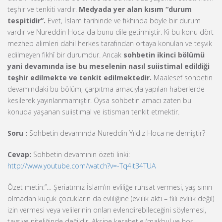
teşhir ve tenkiti vardır.
Medyada yer alan kısım “durum
tespitidir”.
Evet, İslam tarihinde ve fıkhında böyle bir durum
vardır ve Nureddin Hoca da bunu dile getirmiştir. Ki bu konu dört
mezhep alimleri dahil herkes tarafından ortaya konulan ve teşvik
edilmeyen fıkhî bir durumdur. Ancak
sohbetin ikinci bölümü
yani devamında ise bu meselenin nasıl suiistimal edildiği
teşhir edilmekte ve tenkit edilmektedir.
Maalesef sohbetin
devamındaki bu bölüm, çarpıtma amacıyla yapılan haberlerde
kesilerek yayınlanmamıştır. Oysa sohbetin amacı zaten bu
konuda yaşanan suiistimal ve istismarı tenkit etmektir.
Soru :
Sohbetin devamında Nureddin Yıldız Hoca ne demiştir?
Cevap:
Sohbetin devamının özeti linki:
http://www.youtube.com/watch?v=-Tq4it34TUA
Özet metin:”… Şeriatımız İslam’ın evliliğe ruhsat vermesi, yaş sınırı
olmadan küçük çocukların da evliliğine (evlilik akti – fiili evlilik değil)
izin vermesi veya velilerinin onları evlendirebileceğini söylemesi,
tavsiye niteliğinde değildir. Aksine kerahetle (makbul ve hoş