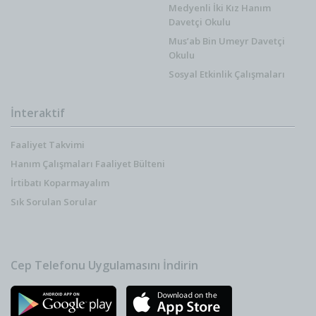
Medyenli İki Kız Hanım
Davetçi Okulu
Mus’ab Bin Umeyr Davetçi
Okulu
Sosyal Etkinlik Çalışmaları
İnteraktif
Faaliyet Takvimi
Hanım Çalışmaları Faaliyet Bülteni
İrtibatı Koparmayalım
Sık Sorulan Sorular
Cep Telefonu Uygulamasını İndirin