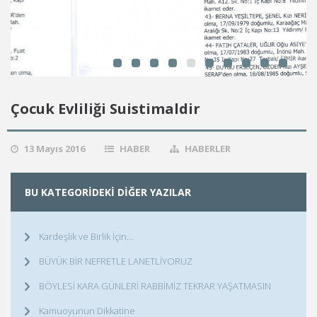
Çocuk Evliliği Suistimaldir
13 Mayıs 2016
HABER
HABERLER
BU KATEGORIDEKI DIĞER YAZILAR
Kardeşlik ve Birlik İçin…
BÜYÜK BİR NEFRETLE LANETLİYORUZ
BÖYLESİ KARA GÜNLERİ RABBİMİZ TEKRAR YAŞATMASIN
Kamuoyunun Dikkatine