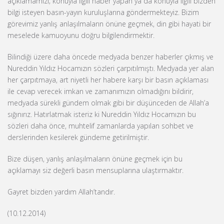
açıklamamızı; konuyla ilgili haber yapan ya da konuyla ilgili bizden
bilgi isteyen basın-yayın kuruluşlarına göndermekteyiz. Bizim
görevimiz yanlış anlaşılmaların önüne geçmek, din gibi hayati bir
meselede kamuoyunu doğru bilgilendirmektir.
Bilindiği üzere daha öncede medyada benzer haberler çıkmış ve
Nureddin Yıldız Hocamızın sözleri çarpıtılmıştı. Medyada yer alan
her çarpıtmaya, art niyetli her habere karşı bir basın açıklaması
ile cevap verecek imkan ve zamanımızın olmadığını bildirir,
medyada sürekli gündem olmak gibi bir düşünceden de Allah’a
sığınırız. Hatırlatmak isteriz ki Nureddin Yıldız Hocamızın bu
sözleri daha önce, muhtelif zamanlarda yapılan sohbet ve
derslerinden kesilerek gündeme getirilmiştir.
Bize düşen, yanlış anlaşılmaların önüne geçmek için bu
açıklamayı siz değerli basın mensuplarına ulaştırmaktır.
Gayret bizden yardım Allah’tandır.
(10.12.2014)