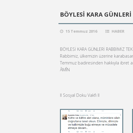
BÖYLESİ KARA GÜNLERİ
15 Temmuz 2016
HABER
BÖYLESİ KARA GÜNLERİ RABBİMİZ TE
Rabbimiz, ülkemizin üzerine karabasa
Temmuz badiresinden hakkıyla ibret alm
ÂMÎN
ll Sosyal Doku Vakfı ll