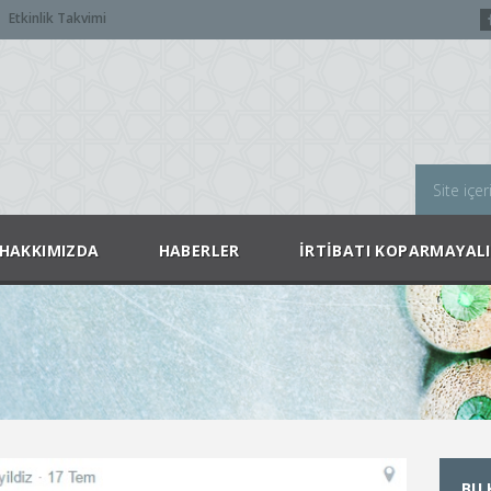
Etkinlik Takvimi
HAKKIMIZDA
HABERLER
İRTIBATI KOPARMAYAL
BU 