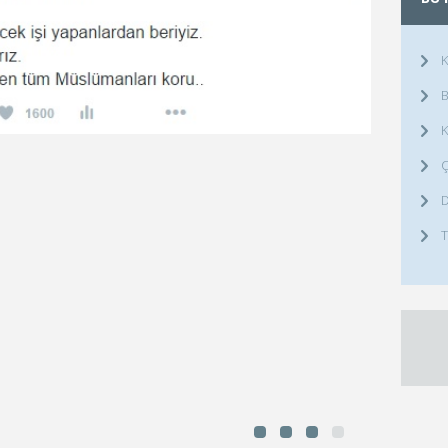
K
B
K
Ç
D
T