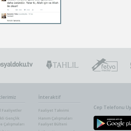
tlerimiz
İnteraktif
Cep Telefonu Uy
 Faaliyetler
Faaliyet Takvimi
kli Gençlik
Hanım Çalışmaları
te Çalışmaları
Faaliyet Bülteni