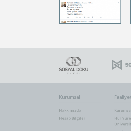
Kurumsal
Faaliye
Hakkımızda
Kurumsal
Hesap Bilgileri
Hür Yüre
Üniversi