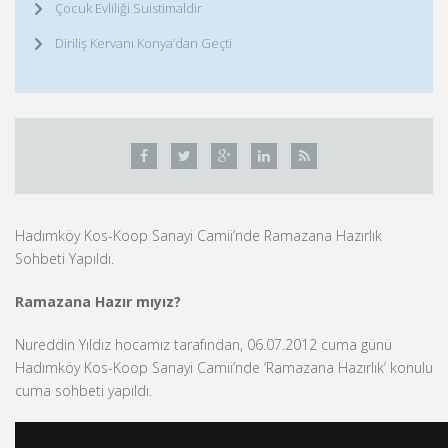
Çocuk Evliliği Suistimaldir
Diriliş Kervanı Konya’dan Geçti
Hadımköy Kos-Koop Sanayi Camii’nde Ramazana Hazırlık
Sohbeti Yapıldı.
Ramazana Hazır mıyız?
Nureddin Yıldız hocamız tarafından, 06.07.2012 cuma günü
Hadımköy Kos-Koop Sanayi Camii’nde ‘Ramazana Hazırlık’ konulu
cuma sohbeti yapıldı.