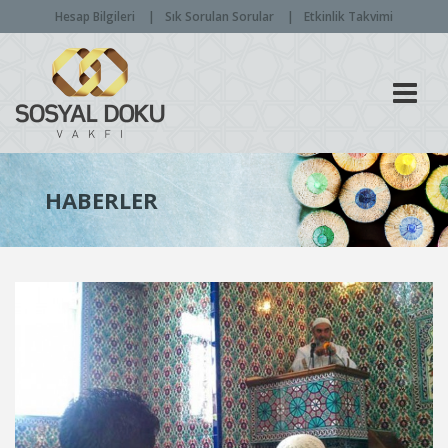
Hesap Bilgileri
Sık Sorulan Sorular
Etkinlik Takvimi
Men
HABERLER