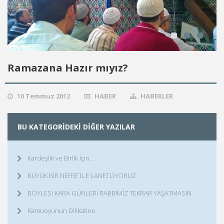
Ramazana Hazır mıyız?
10 Temmuz 2012
HABER
HABERLER
BU KATEGORIDEKI DIĞER YAZILAR
Kardeşlik ve Birlik İçin…
BÜYÜK BİR NEFRETLE LANETLİYORUZ
BÖYLESİ KARA GÜNLERİ RABBİMİZ TEKRAR YAŞATMASIN
Kamuoyunun Dikkatine