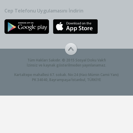
Cep Telefonu Uygulamasını İndirin
Tüm Hakları Sakıdır. © 2015 Sosyal Doku Vakfı
İzinsiz ve kaynak gösterilmeden yayınlanamaz.
Kartaltepe mahallesi 67. sokak. No:24 (Hacı Mümin Camii Yanı)
PK 34040, Bayrampaşa/İstanbul, TÜRKİYE