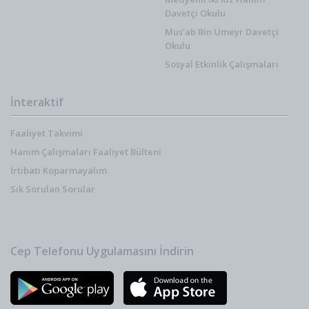
Davetçi Okulu
Mus’ab Bin Umeyr Davetçi
Okulu
Sosyal Etkinlik Çalışmaları
İnteraktif
Faaliyet Takvimi
Hanım Çalışmaları Faaliyet Bülteni
İrtibatı Koparmayalım
Sık Sorulan Sorular
Cep Telefonu Uygulamasını İndirin