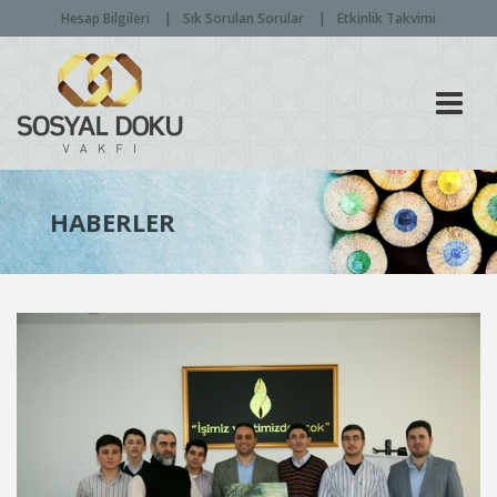
Hesap Bilgileri
Sık Sorulan Sorular
Etkinlik Takvimi
Men
HABERLER