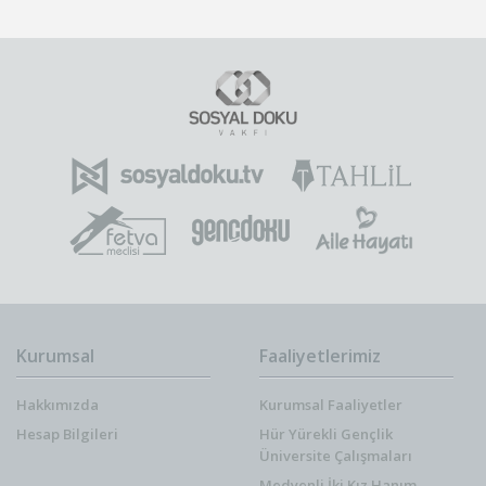
Kurumsal
Faaliyetlerimiz
Hakkımızda
Kurumsal Faaliyetler
Hesap Bilgileri
Hür Yürekli Gençlik
Üniversite Çalışmaları
Medyenli İki Kız Hanım