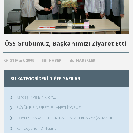
ÖSS Grubumuz, Başkanımızı Ziyaret Etti
31 Mart 2009
HABER
HABERLER
BU KATEGORIDEKI DIĞER YAZILAR
Kardeşlik ve Birlik İçin…
BÜYÜK BİR NEFRETLE LANETLİYORUZ
BÖYLESİ KARA GÜNLERİ RABBİMİZ TEKRAR YAŞATMASIN
Kamuoyunun Dikkatine