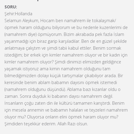
SORU:
Şehir:Hollanda
Selamun Aleykum, Hocam ben namahrem ile tokalaşmak/
öpmek haram olduğunu biliyorum ve bu nedenle kuzenlerimi de
(namahrem diye) öpmüyorum. Bizim akrabada pek fazla İslam
yaşanmadığı için biraz garip karşıladılar. Ben de en güzel şekilde
anlatmaya çalıştım ve şimdi tabii kabul ettiler. Benim sormak
istediğim; bir erkek için kimler namahrem oluyor ve bir kadın için
kimler namahrem oluyor? Şimdi dinimizi elimizden geldiğince
yaşamak istiyoruz ama kimin namahrem olduğunu tam
bilmediğimizden dolayı küçük tartışmalar çıkabılıyor arada. Bir
keresinde benim ablam babamın dayısını öpmek istemedi
(namahrem olduğunu düşündü). Ablama bazı kızanlar oldu o
zaman. Sonra duyduk ki babanın dayısı namahrem değil.
İnsanların çoğu zaten din ile kültürü tamamen karıştırdı. Benim
için mesela annemin ve babamın halaları ve teyzeleri namahrem
oluyor mu? Oluyorsa onların elini öpmek haram oluyor mu?
Şimdiden teşekkür ederim. Allah Razı olsun.