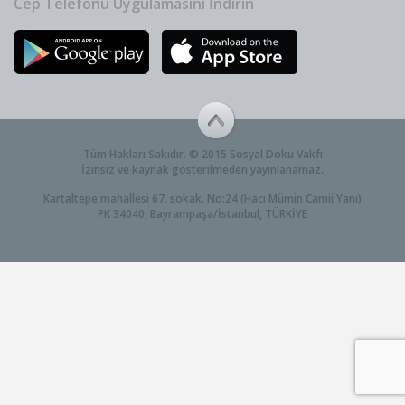
Cep Telefonu Uygulamasını İndirin
Tüm Hakları Sakıdır. © 2015 Sosyal Doku Vakfı
İzinsiz ve kaynak gösterilmeden yayınlanamaz.
Kartaltepe mahallesi 67. sokak. No:24 (Hacı Mümin Camii Yanı)
PK 34040, Bayrampaşa/İstanbul, TÜRKİYE