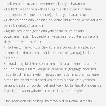
erkekten olma kızları ile evlenmesi ebediyen haramdır.
– Bir kadınla sadece nikâh bile kıyılmış olsa o kadının anne
babası/dede ve nineleri o erkeğe ebediyen haram olur.
– Baba ve dedelerin kadınları da, onlar öldükten veya boşadıktan
sonra bir erkeğe haramdır.
– Kişinin soyundan gelenlerin yani çocukları ve onların
çocuklarının eşleri, boşandıktan veya onlar öldükten sonra bile
kişiye ebediyen haramdır.
4-) Süt emzirme konusundaki kural ise şudur: Bir erkeğe, soy
bakımından kim haramsa sütle beraber oluşan bağda da o
haramdır.
Bu kuralları iyi bildikten sonra, kimin eli tutulur kimin tutulmaz
onu da bilmiş oluruz. Tanışıklık, arkadaşlık, görgü-gelenek gibi
nedenler, dinimizin ilkelerini gevşetme nedenimiz olamaz. Fitne
olmadıkça evlenilmesi ebediyen haram olanlar -yani yeniden
yaratılıp başka bir soydan gelmedikçe ki bu bir hayal bile değildir-
dışında her kadın yabancıdır. İslam böyle emrediyor.
Allah Teâlâ’dan dinine bağlı kalmaya bizi muvaffak kılmasını