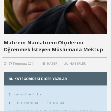
Mahrem-Nâmahrem Ölçülerini
Öğrenmek İsteyen Müslümana Mektup
27 Temmuz 2011
HABER
HABERLER
BU KATEGORIDEKI DIĞER YAZILAR
Kardeşlik ve Birlik İçin…
BÜYÜK BİR NEFRETLE LANETLİYORUZ