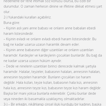
nedenlerle bir fitne ihtimali söz konusu olursa, bu özel bir
durumdur. O zaman herkesin dinine ve iffetine dikkat etmesi şart
olur.
2-) Yukarıdaki kuralları açabiliriz.
Buna göre:
– Kişinin aslı yani anne babası ve onların anne babaları ebedi
haram listesindedir.
– Kişinin evladı ve onların evladı ebedi haram listesindedir. Bu
bağ ne kadar uzarsa uzasın haramlık devam eder.
– Kişinin anne babasının diğer uzantıları ve onların uzantıları
haramdır. Kardeşler ve kardeşlerin çocukları bunlardır. Bu bağ da
ne kadar uzarsa uzasın hüküm aynıdır.
– Dede ve ninelerin uzantıları birinci derecede kalmak şartıyla
haramdır. Halalar, teyzeler, babasının halaları, annesinin halaları,
annesinin teyzeleri haramdır. Bunların çocukları ise haram
değildir. Hala kızları, teyze kızları, babasının hala kızı, annesinin
hala kızı, annesinin teyze kızı, babasının teyze kızı haram değildir.
Başka bir mani yoksa bunlarla evlenebilir. Çünkü bunlar dede
veya nineden iki basamakla uzaklaşmış olmaktadırlar.
3-) – Bir erkeğin, nikâhlanıp cinsel ilişki kurduğu bir kadının, başka