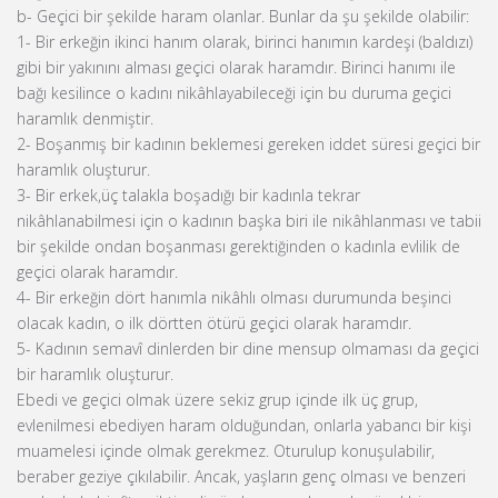
b- Geçici bir şekilde haram olanlar. Bunlar da şu şekilde olabilir:
1- Bir erkeğin ikinci hanım olarak, birinci hanımın kardeşi (baldızı)
gibi bir yakınını alması geçici olarak haramdır. Birinci hanımı ile
bağı kesilince o kadını nikâhlayabileceği için bu duruma geçici
haramlık denmiştir.
2- Boşanmış bir kadının beklemesi gereken iddet süresi geçici bir
haramlık oluşturur.
3- Bir erkek,üç talakla boşadığı bir kadınla tekrar
nikâhlanabilmesi için o kadının başka biri ile nikâhlanması ve tabii
bir şekilde ondan boşanması gerektiğinden o kadınla evlilik de
geçici olarak haramdır.
4- Bir erkeğin dört hanımla nikâhlı olması durumunda beşinci
olacak kadın, o ilk dörtten ötürü geçici olarak haramdır.
5- Kadının semavî dinlerden bir dine mensup olmaması da geçici
bir haramlık oluşturur.
Ebedi ve geçici olmak üzere sekiz grup içinde ilk üç grup,
evlenilmesi ebediyen haram olduğundan, onlarla yabancı bir kişi
muamelesi içinde olmak gerekmez. Oturulup konuşulabilir,
beraber geziye çıkılabilir. Ancak, yaşların genç olması ve benzeri