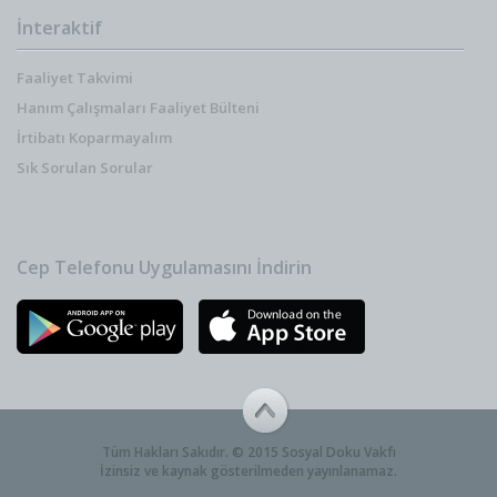
İnteraktif
Faaliyet Takvimi
Hanım Çalışmaları Faaliyet Bülteni
İrtibatı Koparmayalım
Sık Sorulan Sorular
Cep Telefonu Uygulamasını İndirin
Tüm Hakları Sakıdır. © 2015 Sosyal Doku Vakfı
İzinsiz ve kaynak gösterilmeden yayınlanamaz.