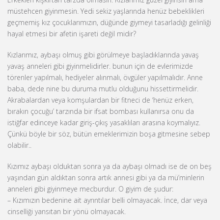
müstehcen giyinmesin. Yedi sekiz yaşlarında henüz bebeklikleri
geçmemiş kız çocuklarımızın, düğünde giymeyi tasarladığı gelinliği
hayal etmesi bir afetin işareti değil midir?
Kızlarımız, aybaşı olmuş gibi görülmeye başladıklarında yavaş
yavaş anneleri gibi giyinmelidirler. bunun için de evlerimizde
törenler yapılmalı, hediyeler alınmalı, övgüler yapılmalıdır. Anne
baba, dede nine bu duruma mutlu olduğunu hissettirmelidir.
Akrabalardan veya komşulardan bir fitneci de ‘henüz erken,
bırakın çocuğu’ tarzında bir ifsat bombası kullanırsa onu da
istiğfar edinceye kadar giriş-çıkış yasaklıları arasına koymalıyız.
Çünkü böyle bir söz, bütün emeklerimizin boşa gitmesine sebep
olabilir..
Kızımız aybaşı olduktan sonra ya da aybaşı olmadı ise de on beş
yaşından gün aldıktan sonra artık annesi gibi ya da mü’minlerin
anneleri gibi giyinmeye mecburdur. O giyim de şudur:
– Kızımızın bedenine ait ayrıntılar belli olmayacak. İnce, dar veya
cinselliği yansıtan bir yönü olmayacak.