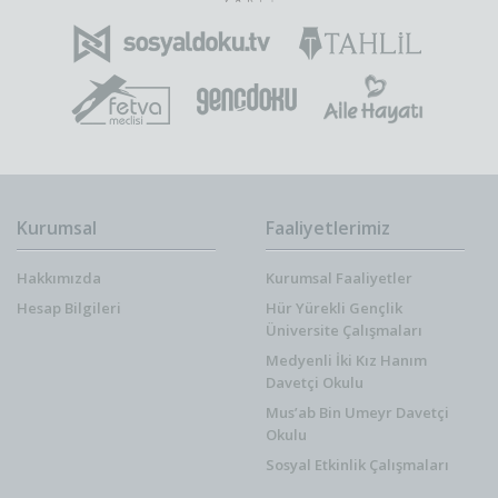
Kurumsal
Faaliyetlerimiz
Hakkımızda
Kurumsal Faaliyetler
Hesap Bilgileri
Hür Yürekli Gençlik
Üniversite Çalışmaları
Medyenli İki Kız Hanım
Davetçi Okulu
Mus’ab Bin Umeyr Davetçi
Okulu
Sosyal Etkinlik Çalışmaları