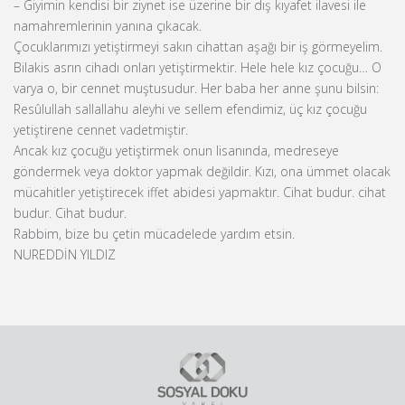
– Giyimin kendisi bir ziynet ise üzerine bir dış kıyafet ilavesi ile
namahremlerinin yanına çıkacak.
Çocuklarımızı yetiştirmeyi sakın cihattan aşağı bir iş görmeyelim.
Bilakis asrın cihadı onları yetiştirmektir. Hele hele kız çocuğu… O
varya o, bir cennet muştusudur. Her baba her anne şunu bilsin:
Resûlullah sallallahu aleyhi ve sellem efendimiz, üç kız çocuğu
yetiştirene cennet vadetmiştir.
Ancak kız çocuğu yetiştirmek onun lisanında, medreseye
göndermek veya doktor yapmak değildir. Kızı, ona ümmet olacak
mücahitler yetiştirecek iffet abidesi yapmaktır. Cihat budur. cihat
budur. Cihat budur.
Rabbim, bize bu çetin mücadelede yardım etsin.
NUREDDİN YILDIZ