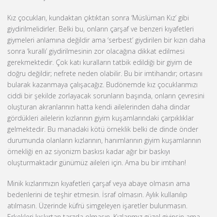
Kız çocukları, kundaktan çıktıktan sonra ‘Müslüman Kız’ gibi
giydirilmelidirler. Belki bu, onların çarşaf ve benzeri kıyafetleri
giymeleri anlamına değildir ama ‘serbest’ giydirilen bir kızın daha
sonra ‘kurallı’ giydirilmesinin zor olacağına dikkat edilmesi
gerekmektedir. Çok katı kuralların tatbik edildiği bir giyim de
doğru değildir; nefrete neden olabilir. Bu bir imtihandır; ortasını
bularak kazanmaya çalışacağız. Budönemde kız çocuklarımızı
ciddi bir şekilde zorlayacak sorunların başında, onların çevresini
oluşturan akranlarının hatta kendi ailelerinden daha dindar
gördükleri ailelerin kızlarının giyim kuşamlarındaki çarpıklıklar
gelmektedir. Bu manadaki kötü örneklik belki de dinde önder
durumunda olanların kızlarının, hanımlarının giyim kuşamlarının
örnekliği en az siyonizm baskısı kadar ağır bir baskıyı
oluşturmaktadır günümüz aileleri için. Ama bu bir imtihan!
Minik kızlarımızın kıyafetleri çarşaf veya abaye olmasın ama
bedenlerini de teşhir etmesin. İsraf olmasın. Aylık kullanılıp
atılmasın. Üzerinde küfrü simgeleyen işaretler bulunmasın.
Erkekleri kışkırtan tarzda olmasın. Kızlarımız güzel giyinsin ama