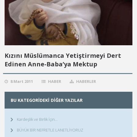
Kızını Müslümanca Yetiştirmeyi Dert
Edinen Anne-Baba’ya Mektup
8 Mart 2011
HABER
HABERLER
BU KATEGORIDEKI DIĞER YAZILAR
Kardeşlik ve Birlik İçin…
BÜYÜK BİR NEFRETLE LANETLİYORUZ