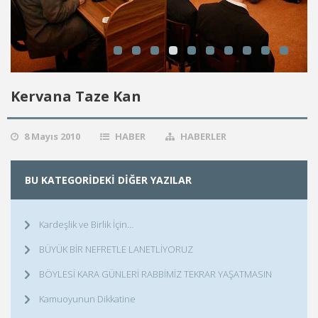
Kervana Taze Kan
8 Mayıs 2010
HABER
HABERLER
BU KATEGORIDEKI DIĞER YAZILAR
Kardeşlik ve Birlik İçin…
BÜYÜK BİR NEFRETLE LANETLİYORUZ
BÖYLESİ KARA GÜNLERİ RABBİMİZ TEKRAR YAŞATMASIN
Kamuoyunun Dikkatine