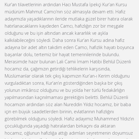
Kur’an tilavetlerinin ardından Hacı Mustafa İpekçi Kur’an Kursu
müdürüm Mahmut Camcı’nın söz almasıyla devam etti. Hafız
adayımızla yaşadıklarının ileride mutlaka güzel birer hatıra olarak
hatırlanacaklarını kaydeden Camcı, hafızlığın zor bir meşgale
olduğunu ve bu işin altından ancak kararlılık ve aşkla
kalkılabileceğini söyledi. Daha sonra Kur’an Kursu adına hafız
adayına bir adet altın takdim eden Camcı, hafızlık hayatı boyunca
başarılar dolu, tertemiz bir hayat temennilerinde bulundu.
Merasimde hazır bulunan Lali Camii İmam Hatibi Behlül Düzenli
hocamız da, çağımızın getirdiği tehlikelerin karşısında,
Müslümanlar olarak tek çıkış kapımızın Kur’an-ı Kerim olduğunu
vurguladıktan sonra, Kur’an’ın gösterdiğinden başka bir çıkış
yolunun imkânsız olduğunu ve bu yolda her türlü fedakârlığın
yapılmasından kaçınılmaması gerektiğini belirtti. Behlül Düzenli
hocamızın ardından söz alan Nureddin Yıldız hocamız, bir baba
için en büyük saadetlerden birinin, evlatlarının hafızlığını
görebilmek olduğunu söyledi. Hafız adayımız Muhammed Yıldız’ın
çocukluğunda yaşadığı hatıralardan birkaçını da aktaran
hocamız, oğlunun hafızlığa attığı adımları seyretmenin doyumsuz