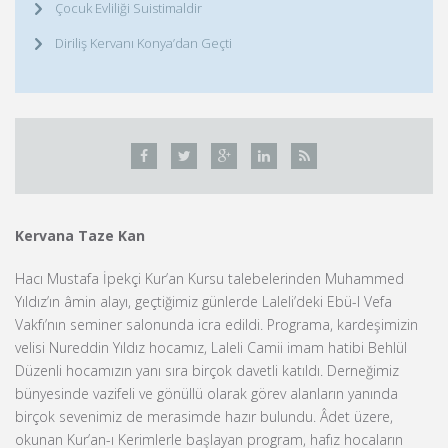
Çocuk Evliliği Suistimaldir
Diriliş Kervanı Konya’dan Geçti
Kervana Taze Kan
Hacı Mustafa İpekçi Kur’an Kursu talebelerinden Muhammed
Yıldız’ın âmin alayı, geçtiğimiz günlerde Laleli’deki Ebü-l Vefa
Vakfı’nın seminer salonunda icra edildi. Programa, kardeşimizin
velisi Nureddin Yıldız hocamız, Laleli Camii imam hatibi Behlül
Düzenli hocamızın yanı sıra birçok davetli katıldı. Derneğimiz
bünyesinde vazifeli ve gönüllü olarak görev alanların yanında
birçok sevenimiz de merasimde hazır bulundu. Âdet üzere,
okunan Kur’an-ı Kerimlerle başlayan program, hafız hocaların