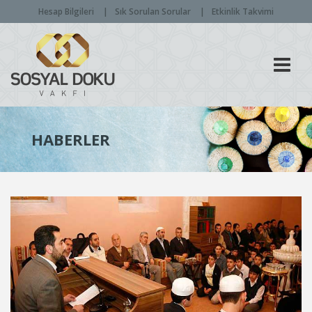
Hesap Bilgileri
Sık Sorulan Sorular
Etkinlik Takvimi
Men
HABERLER