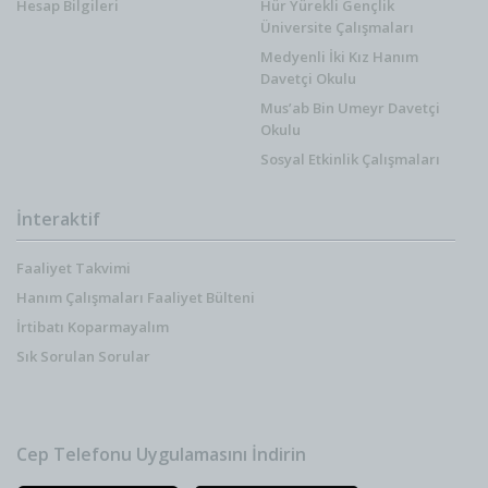
Hesap Bilgileri
Hür Yürekli Gençlik
Üniversite Çalışmaları
Medyenli İki Kız Hanım
Davetçi Okulu
Mus’ab Bin Umeyr Davetçi
Okulu
Sosyal Etkinlik Çalışmaları
İnteraktif
Faaliyet Takvimi
Hanım Çalışmaları Faaliyet Bülteni
İrtibatı Koparmayalım
Sık Sorulan Sorular
Cep Telefonu Uygulamasını İndirin