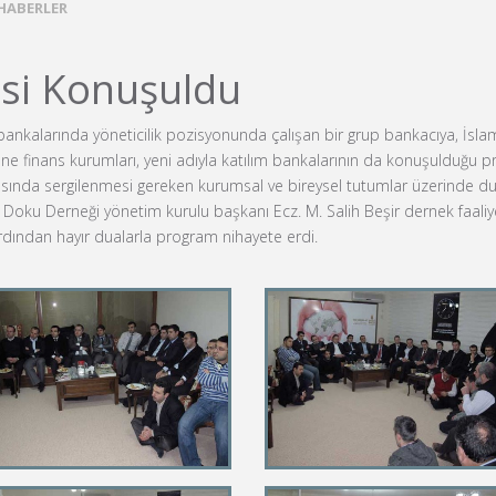
HABERLER
si Konuşuldu
m bankalarında yöneticilik pozisyonunda çalışan bir grup bankacıya, İsl
 finans kurumları, yeni adıyla katılım bankalarının da konuşulduğu pr
ında sergilenmesi gereken kurumsal ve bireysel tutumlar üzerinde duru
u Derneği yönetim kurulu başkanı Ecz. M. Salih Beşir dernek faaliyetle
ardından hayır dualarla program nihayete erdi.