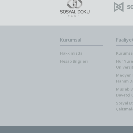
Kurumsal
Faaliye
Hakkımızda
Kurumsal
Hesap Bilgileri
Hür Yüre
Üniversi
Medyenli 
Hanım Da
Mus’ab B
Davetçi 
Sosyal Et
Çalışmal