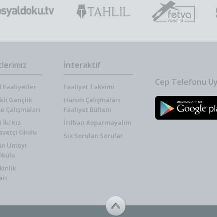
tlerimiz
İnteraktif
Cep Telefonu Uy
 Faaliyetler
Faaliyet Takvimi
kli Gençlik
Hanım Çalışmaları
te Çalışmaları
Faaliyet Bülteni
İki Kız
İrtibatı Koparmayalım
vetçi Okulu
Sık Sorulan Sorular
in Umeyr
Okulu
kinlik
arı