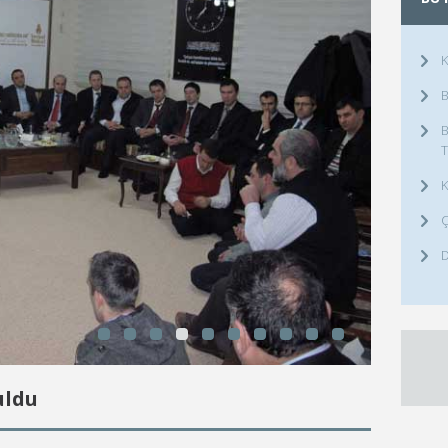
K
B
B
T
K
Ç
D
uldu