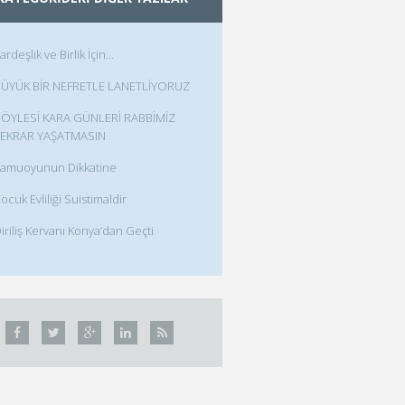
ardeşlik ve Birlik İçin…
ÜYÜK BİR NEFRETLE LANETLİYORUZ
ÖYLESİ KARA GÜNLERİ RABBİMİZ
EKRAR YAŞATMASIN
amuoyunun Dikkatine
ocuk Evliliği Suistimaldir
iriliş Kervanı Konya’dan Geçti