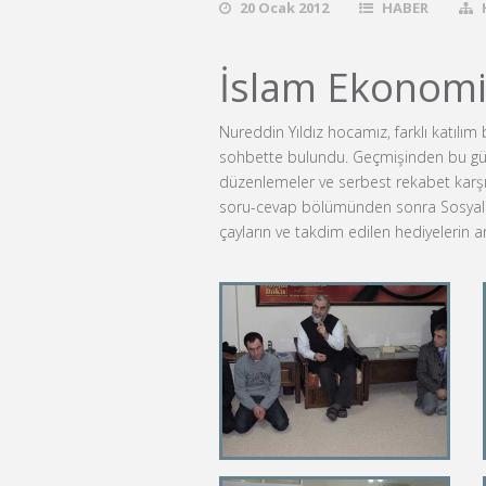
20 Ocak 2012
HABER
İslam Ekonomi
Nureddin Yıldız hocamız, farklı katılı
sohbette bulundu. Geçmişinden bu güne
düzenlemeler ve serbest rekabet karşıs
soru-cevap bölümünden sonra Sosyal Dok
çayların ve takdim edilen hediyelerin 