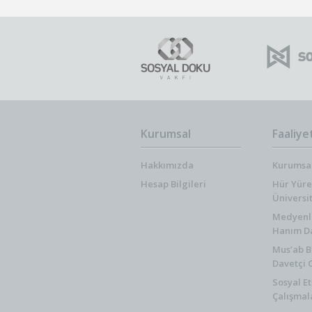
Kurumsal
Faaliye
Hakkımızda
Kurumsal
Hesap Bilgileri
Hür Yüre
Üniversi
Medyenli 
Hanım Da
Mus’ab B
Davetçi 
Sosyal Et
Çalışmal