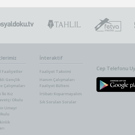
tlerimiz
İnteraktif
Cep Telefonu Uy
 Faaliyetler
Faaliyet Takvimi
kli Gençlik
Hanım Çalışmaları
te Çalışmaları
Faaliyet Bülteni
İki Kız
İrtibatı Koparmayalım
vetçi Okulu
Sık Sorulan Sorular
in Umeyr
Okulu
kinlik
arı