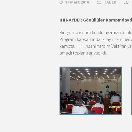
14 Mart 2010
HABER
İHH-AYDER Gönüllüler Kampındayd
Bir grup yönetim kurulu üyemizin katıl
Program kapsamında iki ayrı seminer ve
kampta, İHH İnsani Yardım Vakfı’nın ya
amaçlı toplantılar yapıldı.