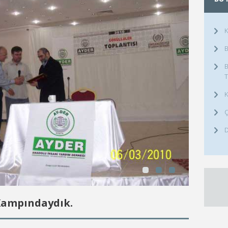
K
B
B
T
K
Ç
D
Kampındaydık.