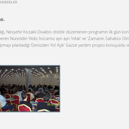
HABERLER
ık.
dığı, Nevşehir Kozaklı Divaibis otelde düzenlenen programın ilk gün ko
ren Nureddin Yıldız hocamız ayrı ayrı ‘İnfak’ ve ‘Zamanın Sahabisi Olma
pmayı planladığı ‘Denizden Yol Açık’ Gazze yardım projesi konuşuldu v