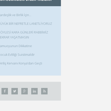
ardeşlik ve Birlik İçin…
ÜYÜK BİR NEFRETLE LANETLİYORUZ
ÖYLESİ KARA GÜNLERİ RABBİMİZ
EKRAR YAŞATMASIN
amuoyunun Dikkatine
ocuk Evliliği Suistimaldir
iriliş Kervanı Konya’dan Geçti