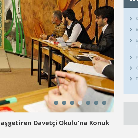
K
B
B
T
K
Ç
D
aşgetiren Davetçi Okulu’na Konuk