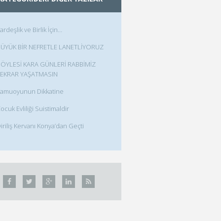
ardeşlik ve Birlik İçin…
ÜYÜK BİR NEFRETLE LANETLİYORUZ
ÖYLESİ KARA GÜNLERİ RABBİMİZ
EKRAR YAŞATMASIN
amuoyunun Dikkatine
ocuk Evliliği Suistimaldir
iriliş Kervanı Konya’dan Geçti