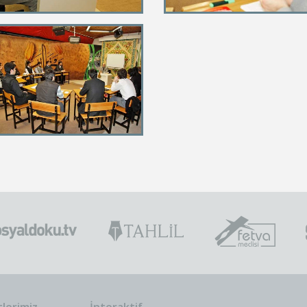
tlerimiz
İnteraktif