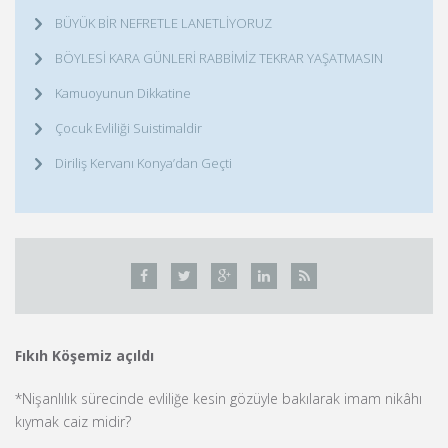
BÜYÜK BİR NEFRETLE LANETLİYORUZ
BÖYLESİ KARA GÜNLERİ RABBİMİZ TEKRAR YAŞATMASIN
Kamuoyunun Dikkatine
Çocuk Evliliği Suistimaldir
Diriliş Kervanı Konya’dan Geçti
Fıkıh Köşemiz açıldı
*Nişanlılık sürecinde evliliğe kesin gözüyle bakılarak imam nikâhı
kıymak caiz midir?