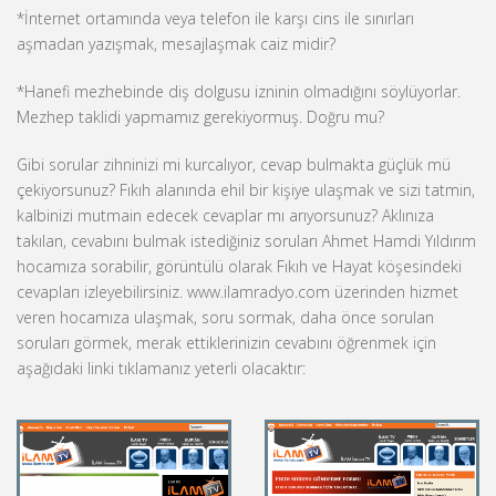
*İnternet ortamında veya telefon ile karşı cins ile sınırları
aşmadan yazışmak, mesajlaşmak caiz midir?
*Hanefi mezhebinde diş dolgusu izninin olmadığını söylüyorlar.
Mezhep taklidi yapmamız gerekiyormuş. Doğru mu?
Gibi sorular zihninizi mi kurcalıyor, cevap bulmakta güçlük mü
çekiyorsunuz? Fıkıh alanında ehil bir kişiye ulaşmak ve sizi tatmin,
kalbinizi mutmain edecek cevaplar mı arıyorsunuz? Aklınıza
takılan, cevabını bulmak istediğiniz soruları Ahmet Hamdi Yıldırım
hocamıza sorabilir, görüntülü olarak Fıkıh ve Hayat köşesindeki
cevapları izleyebilirsiniz. www.ilamradyo.com üzerinden hizmet
veren hocamıza ulaşmak, soru sormak, daha önce sorulan
soruları görmek, merak ettiklerinizin cevabını öğrenmek için
aşağıdaki linki tıklamanız yeterli olacaktır: