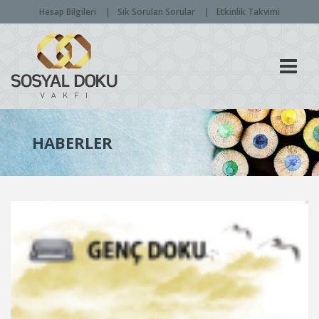
Hesap Bilgileri
Sık Sorulan Sorular
Etkinlik Takvimi
Men
HABERLER