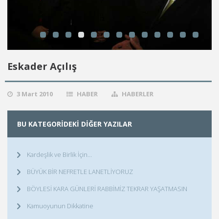
Eskader Açılış
3 Mart 2010
HABER
HABERLER
BU KATEGORIDEKI DIĞER YAZILAR
Kardeşlik ve Birlik İçin…
BÜYÜK BİR NEFRETLE LANETLİYORUZ
BÖYLESİ KARA GÜNLERİ RABBİMİZ TEKRAR YAŞATMASIN
Kamuoyunun Dikkatine