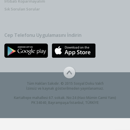
İrtibatı Koparmayalım
Sık Sorulan Sorular
Cep Telefonu Uygulamasını İndirin
Tüm Hakları Sakıdır. © 2015 Sosyal Doku Vakfı
İzinsiz ve kaynak gösterilmeden yayınlanamaz.
Kartaltepe mahallesi 67. sokak. No:24 (Hacı Mümin Camii Yanı)
PK 34040, Bayrampaşa/İstanbul, TÜRKİYE