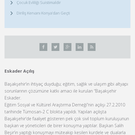
Çocuk Evliliği Suistimaldir
Diriliş Kervanı Konya’dan Geçti
Eskader Açılış
Başakşehir’in ihtiyaç duyduğu; eğitim, sağlık ve ulaşım gibi altyapı
sorunlarının çözümüne katkı amacı ile kurulan “Başakşehir
Eskader.
Eğitim Sosyal ve Kültürel Araştırma Derneği”nin açılışı 27.2.2010
tarihinde Tümosan-2 C blokta yapıldı. Yapılan açılışta
Başakşehir’de faaliyet gösteren pek çok sivil toplum kuruluşunun
başkan ve yöneticileri de birer konuşma yaptılar. Başkan Salih
Beşir’in yaptığı konuşmayı müteakip kesilen kurdele ve dualarla