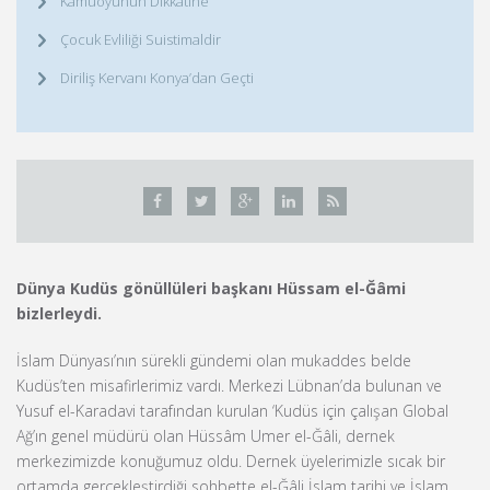
Kamuoyunun Dikkatine
Çocuk Evliliği Suistimaldir
Diriliş Kervanı Konya’dan Geçti
Dünya Kudüs gönüllüleri başkanı Hüssam el-Ğâmi
bizlerleydi.
İslam Dünyası’nın sürekli gündemi olan mukaddes belde
Kudüs’ten misafirlerimiz vardı. Merkezi Lübnan’da bulunan ve
Yusuf el-Karadavi tarafından kurulan ‘Kudüs için çalışan Global
Ağ’ın genel müdürü olan Hüssâm Umer el-Ğâli, dernek
merkezimizde konuğumuz oldu. Dernek üyelerimizle sıcak bir
ortamda gerçekleştirdiği sohbette el-Ğâli İslam tarihi ve İslam