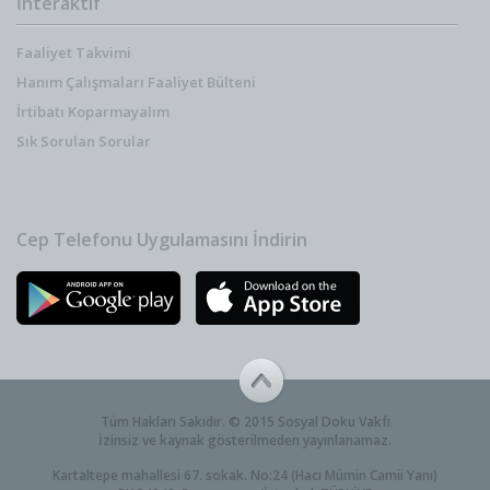
İnteraktif
Faaliyet Takvimi
Hanım Çalışmaları Faaliyet Bülteni
İrtibatı Koparmayalım
Sık Sorulan Sorular
Cep Telefonu Uygulamasını İndirin
Tüm Hakları Sakıdır. © 2015 Sosyal Doku Vakfı
İzinsiz ve kaynak gösterilmeden yayınlanamaz.
Kartaltepe mahallesi 67. sokak. No:24 (Hacı Mümin Camii Yanı)