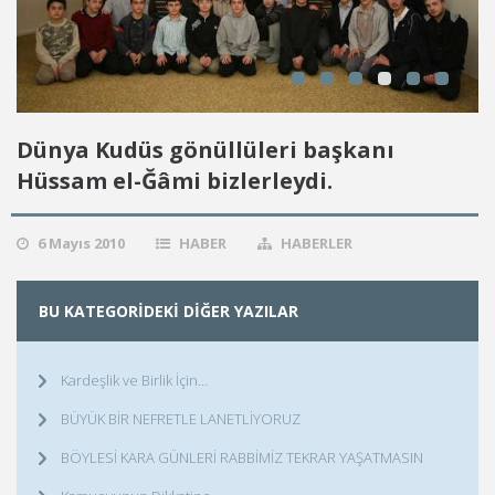
Dünya Kudüs gönüllüleri başkanı
Hüssam el-Ğâmi bizlerleydi.
6 Mayıs 2010
HABER
HABERLER
BU KATEGORIDEKI DIĞER YAZILAR
Kardeşlik ve Birlik İçin…
BÜYÜK BİR NEFRETLE LANETLİYORUZ
BÖYLESİ KARA GÜNLERİ RABBİMİZ TEKRAR YAŞATMASIN