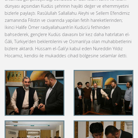
dünyası açısından Kudüs şehrinin hayâti değer ve ehemmiyetini
bizlerle paylaştı. Rasûlullah Sallallahu Aleyhi ve Sellem Efendimiz
zamanında Filistin ve civarında yapılan fetih hareketlerinden;
İkinci Halife Ömer radiyallahuanh’in Kudüs’ü fethinden
bahsederek, gençlere Kudüs davasını bir kez daha hatırlatan el-
Ğâli, Türkiye’den beklentilerini ve Osmanlı’ya olan muhabbetlerini
bizlere aktardı. Hüssam el-Ğali’yi kabul eden Nureddin Yıldız
Hocamız, kendisi ile mukaddes cihad bölgesine selamlar iletti.