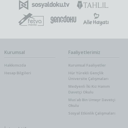
Kurumsal
Faaliyetlerimiz
Hakkımızda
Kurumsal Faaliyetler
Hesap Bilgileri
Hür Yürekli Gençlik
Üniversite Çalışmaları
Medyenli İki Kız Hanım
Davetçi Okulu
Mus’ab Bin Umeyr Davetçi
Okulu
Sosyal Etkinlik Çalışmaları