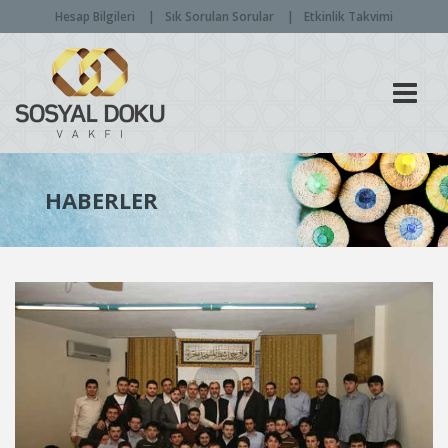
Hesap Bilgileri
Sık Sorulan Sorular
Etkinlik Takvimi
Men
HABERLER