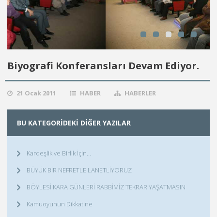
Biyografi Konferansları Devam Ediyor.
21 Ocak 2011
HABER
HABERLER
BU KATEGORIDEKI DIĞER YAZILAR
Kardeşlik ve Birlik İçin…
BÜYÜK BİR NEFRETLE LANETLİYORUZ
BÖYLESİ KARA GÜNLERİ RABBİMİZ TEKRAR YAŞATMASIN
Kamuoyunun Dikkatine