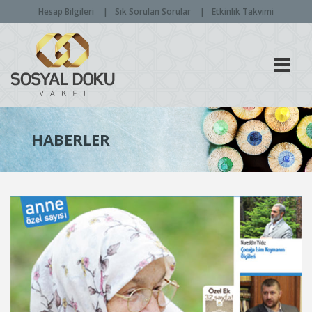
Hesap Bilgileri
Sık Sorulan Sorular
Etkinlik Takvimi
Men
HABERLER