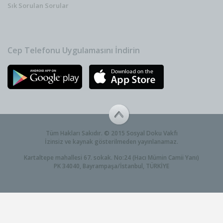
Sık Sorulan Sorular
Cep Telefonu Uygulamasını İndirin
Tüm Hakları Sakıdır. © 2015 Sosyal Doku Vakfı
İzinsiz ve kaynak gösterilmeden yayınlanamaz.
Kartaltepe mahallesi 67. sokak. No:24 (Hacı Mümin Camii Yanı)
PK 34040, Bayrampaşa/İstanbul, TÜRKİYE