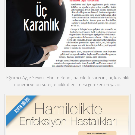
Eğitimci Ayşe Sevimli Hanımefendi, hamilelik sürecini, üç karanlık
dönemi ve bu süreçte dikkat edilmesi gerekenleri yazdı.