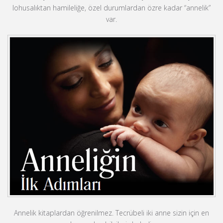
lohusalıktan hamileliğe, özel durumlardan özre kadar “annelik”
var.
Annelik kitaplardan öğrenilmez. Tecrübeli iki anne sizin için en