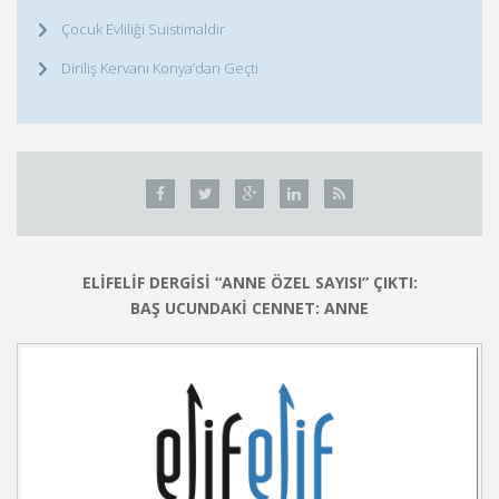
Çocuk Evliliği Suistimaldir
Diriliş Kervanı Konya’dan Geçti
ELİFELİF DERGİSİ “ANNE ÖZEL SAYISI” ÇIKTI:
BAŞ UCUNDAKİ CENNET: ANNE