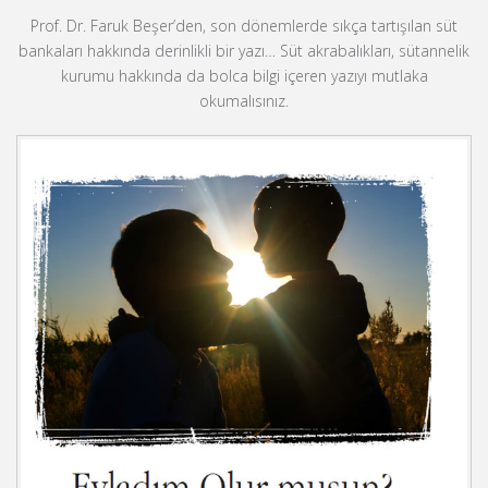
Prof. Dr. Faruk Beşer’den, son dönemlerde sıkça tartışılan süt
bankaları hakkında derinlikli bir yazı… Süt akrabalıkları, sütannelik
kurumu hakkında da bolca bilgi içeren yazıyı mutlaka
okumalısınız.