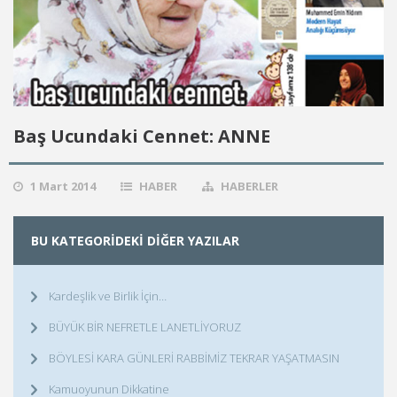
Baş Ucundaki Cennet: ANNE
1 Mart 2014
HABER
HABERLER
BU KATEGORIDEKI DIĞER YAZILAR
Kardeşlik ve Birlik İçin…
BÜYÜK BİR NEFRETLE LANETLİYORUZ
BÖYLESİ KARA GÜNLERİ RABBİMİZ TEKRAR YAŞATMASIN
Kamuoyunun Dikkatine