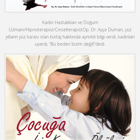
Kadın Hastalıkları ve Doğum
Uzmanı/Hipnoterapist/CinselterapistOp. Dr. Ayşe Duman, yüz
yılların yüz karası olan kürtaj hakkında ayrıntılı bilgi verdi, kadınları
uyardı, “Bu beden bizim değil!”dedi.