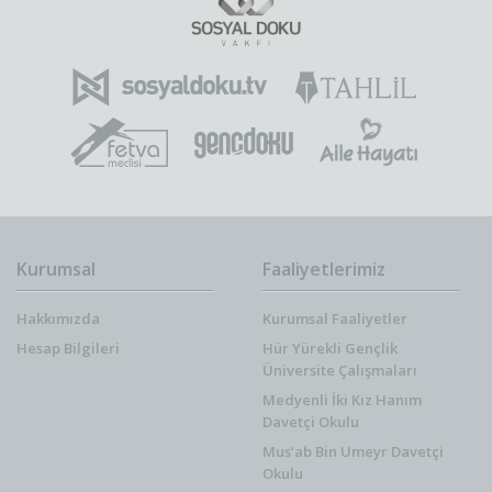
Kurumsal
Faaliyetlerimiz
Hakkımızda
Kurumsal Faaliyetler
Hesap Bilgileri
Hür Yürekli Gençlik
Üniversite Çalışmaları
Medyenli İki Kız Hanım
Davetçi Okulu
Mus’ab Bin Umeyr Davetçi
Okulu