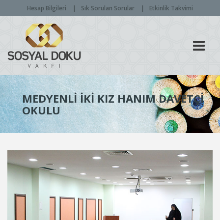
Hesap Bilgileri
Sık Sorulan Sorular
Etkinlik Takvimi
Men
MEDYENLI İKI KIZ HANIM DAVETÇI
OKULU