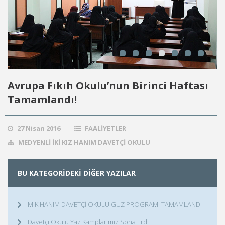
Avrupa Fıkıh Okulu’nun Birinci Haftası
Tamamlandı!
27 Nisan 2016
FAALIYETLER
MEDYENLI İKI KIZ HANIM DAVETÇI OKULU
BU KATEGORIDEKI DIĞER YAZILAR
MİK HANIM DAVETÇİ OKULU GÜZ PROGRAMI TAMAMLANDI
Davetçi Okulu Yaz Kamplarımız Sona Erdi