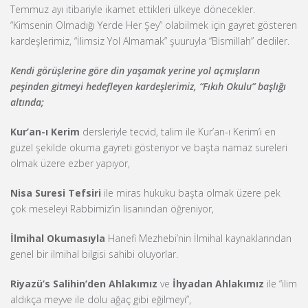
Temmuz ayı itibariyle ikamet ettikleri ülkeye dönecekler.
“Kimsenin Olmadığı Yerde Her Şey” olabilmek için gayret gösteren
kardeşlerimiz, “İlimsiz Yol Almamak” şuuruyla “Bismillah” dediler.
Kendi görüşlerine göre din yaşamak yerine yol açmışların
peşinden gitmeyi hedefleyen kardeşlerimiz, “Fıkıh Okulu” başlığı
altında;
Kur’an-ı Kerim
dersleriyle tecvid, talim ile Kur’an-ı Kerim’i en
güzel şekilde okuma gayreti gösteriyor ve başta namaz sureleri
olmak üzere ezber yapıyor,
Nisa Suresi Tefsiri
ile miras hukuku başta olmak üzere pek
çok meseleyi Rabbimiz’in lisanından öğreniyor,
İlmihal Okumasıyla
Hanefi Mezhebi’nin İlmihal kaynaklarından
genel bir ilmihal bilgisi sahibi oluyorlar.
Riyazü’s Salihin’den Ahlakımız
ve
İhyadan Ahlakımız
ile “ilim
aldıkça meyve ile dolu ağaç gibi eğilmeyi”,