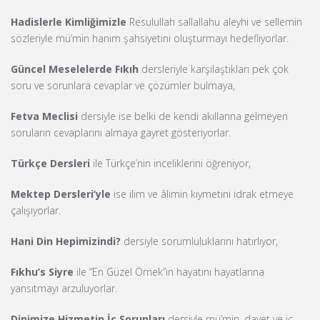
Hadislerle Kimliğimizle
Resulullah sallallahu aleyhi ve sellemin
sözleriyle mü’min hanım şahsiyetini oluşturmayı hedefliyorlar.
Güncel Meselelerde Fıkıh
dersleriyle karşılaştıkları pek çok
soru ve sorunlara cevaplar ve çözümler bulmaya,
Fetva Meclisi
dersiyle ise belki de kendi akıllarına gelmeyen
soruların cevaplarını almaya gayret gösteriyorlar.
Türkçe Dersleri
ile Türkçe’nin inceliklerini öğreniyor,
Mektep Dersleri’yle
ise ilim ve âlimin kıymetini idrak etmeye
çalışıyorlar.
Hani Din Hepimizindi?
dersiyle sorumluluklarını hatırlıyor,
Fıkhu’s Siyre
ile “En Güzel Örnek”in hayatını hayatlarına
yansıtmayı arzuluyorlar.
Dinimize Hizmetin İç Sorunları
dersiyle mü’min, davet ve iç