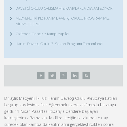
DAVETÇİ OKULU ÇALIŞMAMIZ KAMPLARLA DEVAM EDİYOR
MEDYENLİ İKİ KIZ HANIM DAVETÇİ OKULU PROGRAMIMIZ
NİHAYETE ERDİ
Özlenen Genç Kız Kampı Yapıldı
Hanım Davetçi Okulu 3. Sezon Programı Tamamlandı
Bir aylık Medyenli İki Kız Hanım Davetçi Okulu-Avrupa’ya katılan
bir grup kardeşimiz fıkıh öğrenmek üzere vakfımızda bir araya
geldi. 11 Nisan Pazartesi itibariyle derslere başlayan
kardeşlerimiz Ramazan’da düzenlediğimiz takriben bir ay
sürecek olan kampa da katılımlarını gerçekleştirdikten sonra