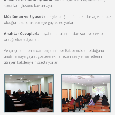
sorunlar üçlüsünü kavramaya,
Müslüman ve Siyaset
dersiyle ise Şeriat’a ne kadar aç ve susuz
olduğumuzu idrak etmeye gayret ediyorlar.
Anahtar Cevaplarla
hayatın her alanına dair soru ve cevap
pratiği elde ediyorlar.
Ve çalışmanın onlardan başarının ise Rabbimiz’den olduğunu
unutmamaya gayret göstererek her ezan sesiyle hasretlerini
titreyen kalpleriyle hissettiriyorlar.