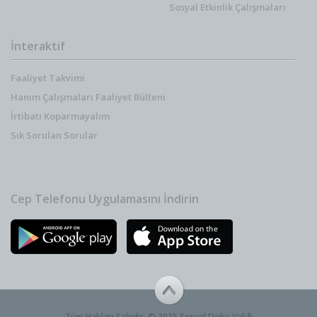
Sosyal Etkinlik Çalışmaları
İnteraktif
Faaliyet Takvimi
Hanım Çalışmaları Faaliyet Bülteni
İrtibatı Koparmayalım
Sık Sorulan Sorular
Cep Telefonu Uygulamasını İndirin
Tüm Hakları Sakıdır. © 2015 Sosyal Doku Vakfı