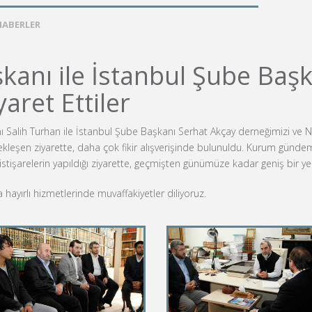
HABERLER
anı ile İstanbul Şube Başk
aret Ettiler
Salih Turhan ile İstanbul Şube Başkanı Serhat Akçay derneğimizi ve Nur
leşen ziyarette, daha çok fikir alışverişinde bulunuldu. Kurum gündemle
a istişarelerin yapıldığı ziyarette, geçmişten günümüze kadar geniş bir 
 hayırlı hizmetlerinde muvaffakiyetler diliyoruz.