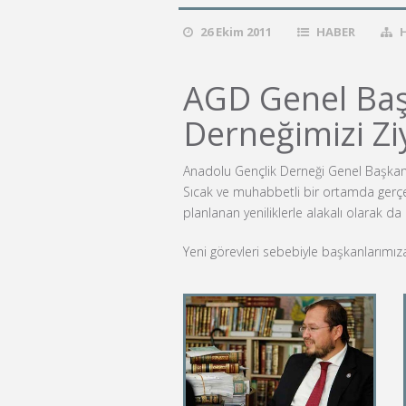
26 Ekim 2011
HABER
AGD Genel Başk
Derneğimizi Ziy
Anadolu Gençlik Derneği Genel Başkanı 
Sıcak ve muhabbetli bir ortamda gerçek
planlanan yeniliklerle alakalı olarak d
Yeni görevleri sebebiyle başkanlarımıza