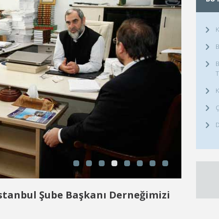
K
B
B
T
K
Ç
D
İstanbul Şube Başkanı Derneğimizi