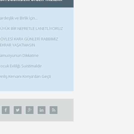
ardeşlik ve Birlik İçin…
ÜYÜK BİR NEFRETLE LANETLİYORUZ
ÖYLESİ KARA GÜNLERİ RABBİMİZ
EKRAR YAŞATMASIN
amuoyunun Dikkatine
ocuk Evliliği Suistimaldir
iriliş Kervanı Konya’dan Geçti