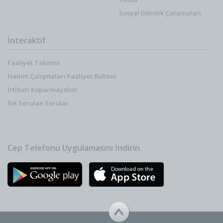
Sosyal Etkinlik Çalışmaları
İnteraktif
Faaliyet Takvimi
Hanım Çalışmaları Faaliyet Bülteni
İrtibatı Koparmayalım
Sık Sorulan Sorular
Cep Telefonu Uygulamasını İndirin