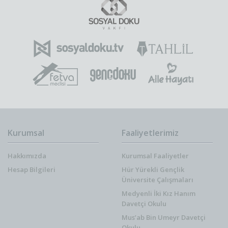
Kurumsal
Faaliyetlerimiz
Hakkımızda
Kurumsal Faaliyetler
Hesap Bilgileri
Hür Yürekli Gençlik
Üniversite Çalışmaları
Medyenli İki Kız Hanım
Davetçi Okulu
Mus’ab Bin Umeyr Davetçi
Okulu