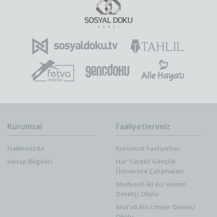
Kurumsal
Faaliyetlerimiz
Hakkımızda
Kurumsal Faaliyetler
Hesap Bilgileri
Hür Yürekli Gençlik
Üniversite Çalışmaları
Medyenli İki Kız Hanım
Davetçi Okulu
Mus’ab Bin Umeyr Davetçi
Okulu