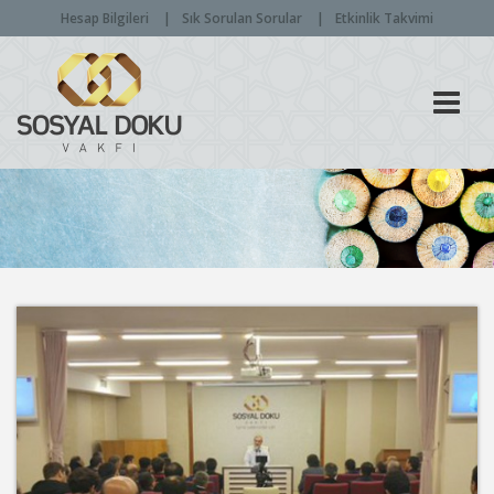
Hesap Bilgileri
Sık Sorulan Sorular
Etkinlik Takvimi
Men