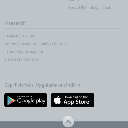
Sosyal Etkinlik Çalışmaları
İnteraktif
Faaliyet Takvimi
Hanım Çalışmaları Faaliyet Bülteni
İrtibatı Koparmayalım
Sık Sorulan Sorular
Cep Telefonu Uygulamasını İndirin