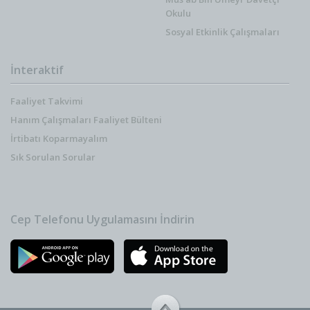
Okulu
Sosyal Etkinlik Çalışmaları
İnteraktif
Faaliyet Takvimi
Hanım Çalışmaları Faaliyet Bülteni
İrtibatı Koparmayalım
Sık Sorulan Sorular
Cep Telefonu Uygulamasını İndirin