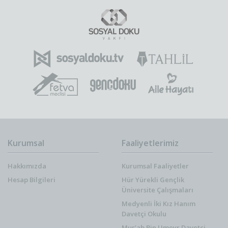
Kurumsal
Faaliyetlerimiz
Hakkımızda
Kurumsal Faaliyetler
Hesap Bilgileri
Hür Yürekli Gençlik
Üniversite Çalışmaları
Medyenli İki Kız Hanım
Davetçi Okulu
Mus’ab Bin Umeyr Davetçi