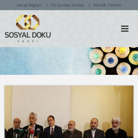
Hesap Bilgileri
Sık Sorulan Sorular
Etkinlik Takvimi
Men