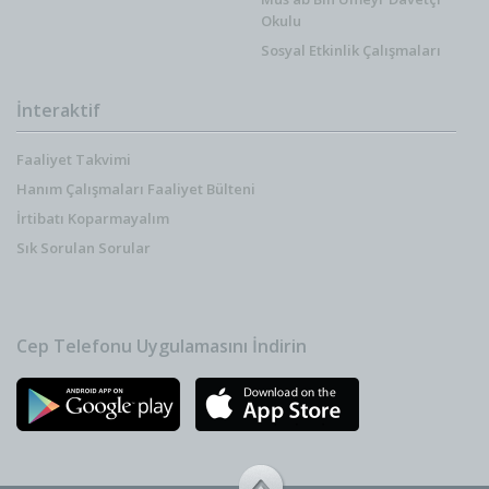
Okulu
Sosyal Etkinlik Çalışmaları
İnteraktif
Faaliyet Takvimi
Hanım Çalışmaları Faaliyet Bülteni
İrtibatı Koparmayalım
Sık Sorulan Sorular
Cep Telefonu Uygulamasını İndirin