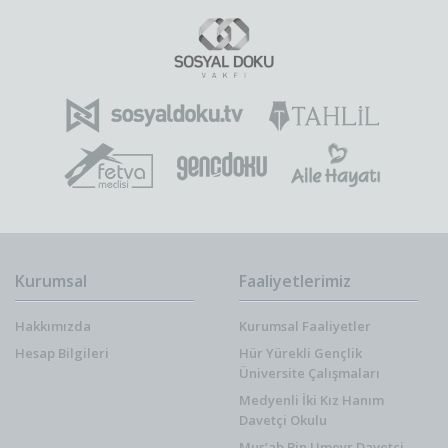
Kurumsal
Faaliyetlerimiz
Hakkımızda
Kurumsal Faaliyetler
Hesap Bilgileri
Hür Yürekli Gençlik
Üniversite Çalışmaları
Medyenli İki Kız Hanım
Davetçi Okulu
Mus’ab Bin Umeyr Davetçi