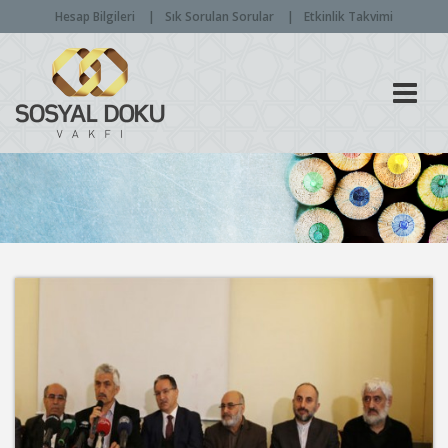
Hesap Bilgileri
Sık Sorulan Sorular
Etkinlik Takvimi
Men