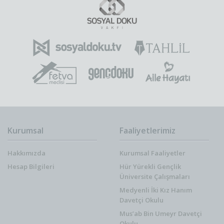
Kurumsal
Faaliyetlerimiz
Hakkımızda
Kurumsal Faaliyetler
Hesap Bilgileri
Hür Yürekli Gençlik
Üniversite Çalışmaları
Medyenli İki Kız Hanım
Davetçi Okulu
Mus’ab Bin Umeyr Davetçi
Okulu