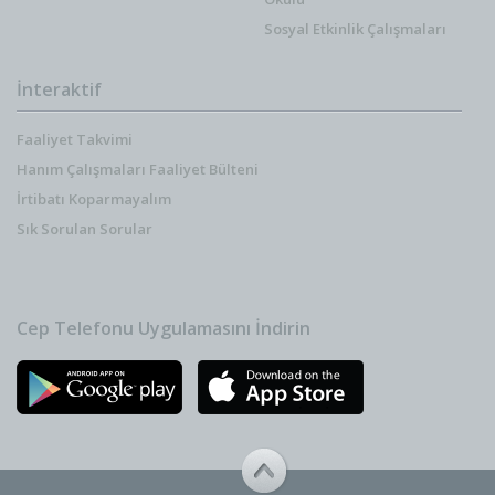
Sosyal Etkinlik Çalışmaları
İnteraktif
Faaliyet Takvimi
Hanım Çalışmaları Faaliyet Bülteni
İrtibatı Koparmayalım
Sık Sorulan Sorular
Cep Telefonu Uygulamasını İndirin