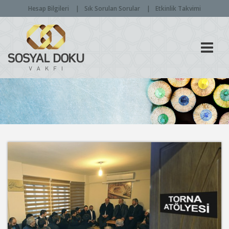
Hesap Bilgileri
Sık Sorulan Sorular
Etkinlik Takvimi
Men