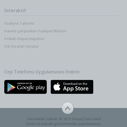
İnteraktif
Faaliyet Takvimi
Hanım Çalışmaları Faaliyet Bülteni
İrtibatı Koparmayalım
Sık Sorulan Sorular
Cep Telefonu Uygulamasını İndirin
Tüm Hakları Sakıdır. © 2015 Sosyal Doku Vakfı
İzinsiz ve kaynak gösterilmeden yayınlanamaz.