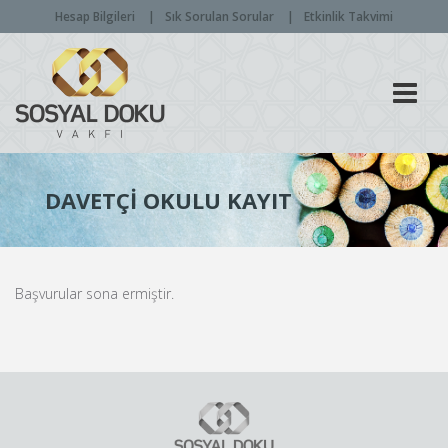
Hesap Bilgileri
Sık Sorulan Sorular
Etkinlik Takvimi
Men
DAVETÇI OKULU KAYIT
Başvurular sona ermiştir.