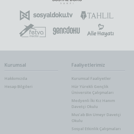
Kurumsal
Faaliyetlerimiz
Hakkımızda
Kurumsal Faaliyetler
Hesap Bilgileri
Hür Yürekli Gençlik
Üniversite Çalışmaları
Medyenli İki Kız Hanım
Davetçi Okulu
Mus’ab Bin Umeyr Davetçi
Okulu
Sosyal Etkinlik Çalışmaları